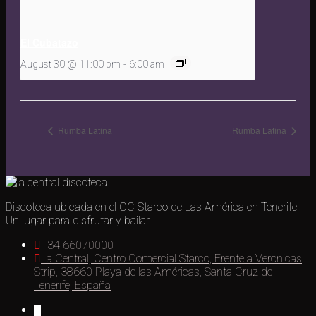
El Cubatazo
August 30 @ 11:00 pm
-
6:00 am
Rumba Latina
Rumba Latina
Discoteca ubicada en el CC Starco de Las América en Tenerife.
Un lugar para disfrutar y bailar.
+34 66070000
La Central, Centro Comercial Starco, Frente a Veronicas
Strip, 38660 Playa de las Américas, Santa Cruz de
Tenerife, España