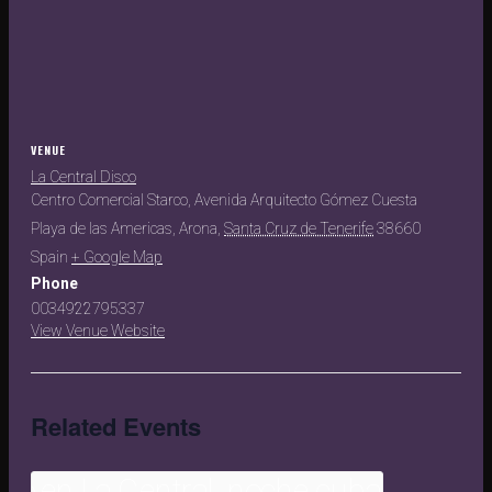
VENUE
La Central Disco
Centro Comercial Starco, Avenida Arquitecto Gómez Cuesta
Playa de las Americas, Arona
,
Santa Cruz de Tenerife
38660
Spain
+ Google Map
Phone
0034922795337
View Venue Website
Related Events