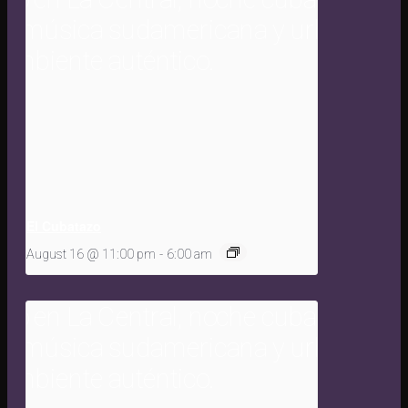
El Cubatazo
August 16 @ 11:00 pm
-
6:00 am