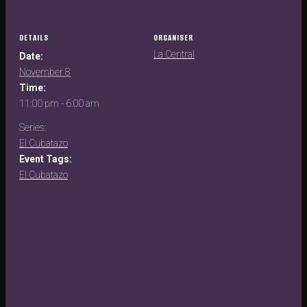
DETAILS
ORGANISER
La Central
Date:
November 8
Time:
11:00 pm - 6:00 am
Series:
El Cubatazo
Event Tags:
El Cubatazo