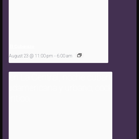
El Cubatazo
August 23 @ 11:00 pm
-
6:00 am