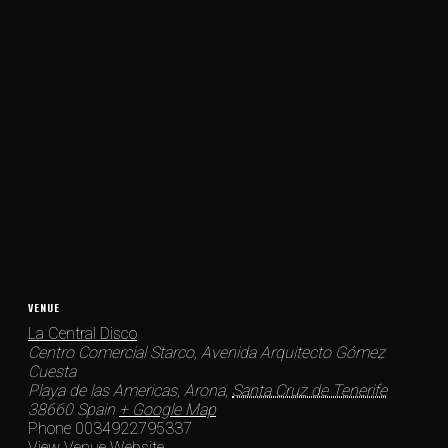
VENUE
La Central Disco
Centro Comercial Starco, Avenida Arquitecto Gómez
Cuesta
Playa de las Americas, Arona
,
Santa Cruz de Tenerife
38660
Spain
+ Google Map
Phone
0034922795337
View Venue Website