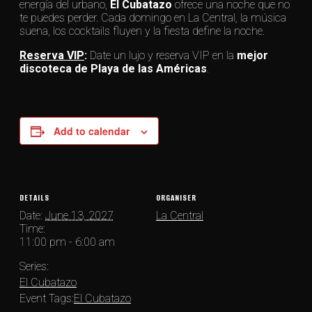
energía del urbano,
El Cubatazo
ofrece una noche que no
te puedes perder. Cada domingo en La Central, la música
suena, los cocktails fluyen y la fiesta define la noche.
Reserva VIP
:
Date un lujo y reserva VIP en la
mejor
discoteca de Playa de las Américas
.
Add to calendar
DETAILS
ORGANISER
Date:
June 13, 2027
La Central
Time:
11:00 pm - 6:00 am
Series:
El Cubatazo
Event Tags:
El Cubatazo