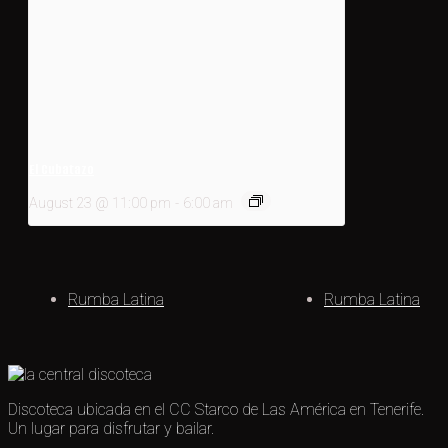
El Cubatazo
August 23 @ 11:00 pm
-
6:00 am
Rumba Latina
Rumba Latina
Discoteca ubicada en el CC Starco de Las América en Tenerife.
Un lugar para disfrutar y bailar.