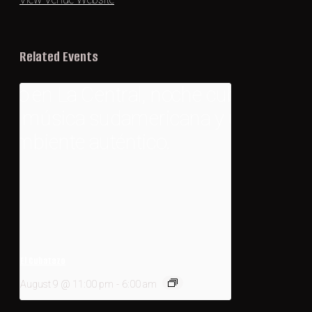
Related Events
El Cubatazo
August 9 @ 11:00 pm
-
6:00 am