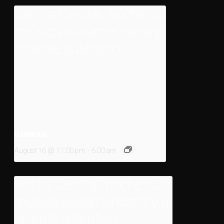
El Cubatazo
August 16 @ 11:00 pm
-
6:00 am