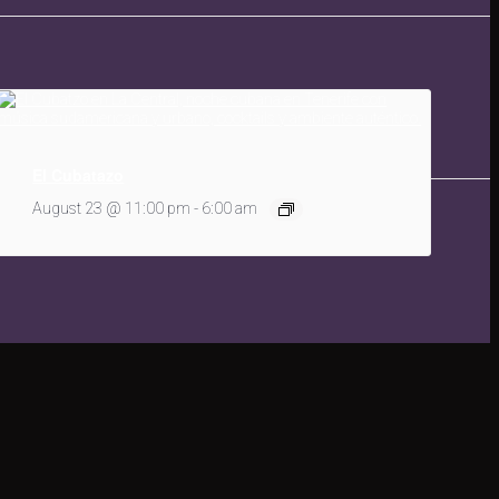
El Cubatazo
August 23 @ 11:00 pm
-
6:00 am