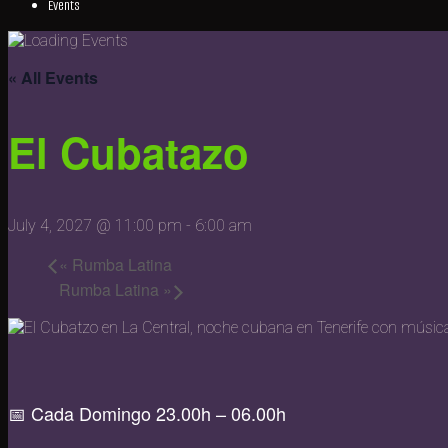
Events
« All Events
El Cubatazo
July 4, 2027 @ 11:00 pm
-
6:00 am
«
Rumba Latina
Rumba Latina
»
📅 Cada Domingo 23.00h – 06.00h