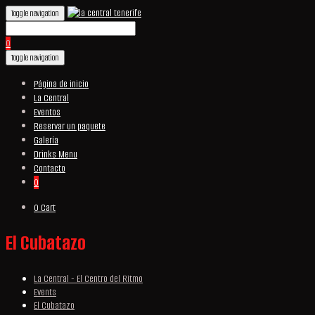
Toggle navigation
0
Toggle navigation
Página de inicio
La Central
Eventos
Reservar un paquete
Galería
Drinks Menu
Contacto
0
0
Cart
El Cubatazo
La Central - El Centro del Ritmo
Events
El Cubatazo