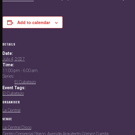
Add to calendar
DETAILS
Date:
July 4, 2027
Time:
11:00 pm - 6:00 am
Series:
El Cubatazo
Event Tags:
El Cubatazo
ORGANISER
La Central
VENUE
La Central Disco
Centro Comercial Starco, Avenida Arquitecto Gómez Cuesta