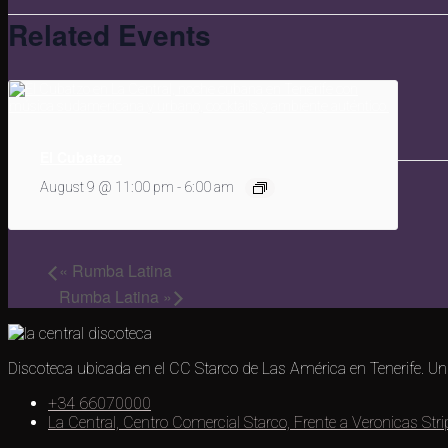
Related Events
El Cubatazo
August 9 @ 11:00 pm
-
6:00 am
«
Rumba Latina
Rumba Latina
»
Discoteca ubicada en el CC Starco de Las América en Tenerife. Un l
+34 66070000
La Central, Centro Comercial Starco, Frente a Veronicas Str