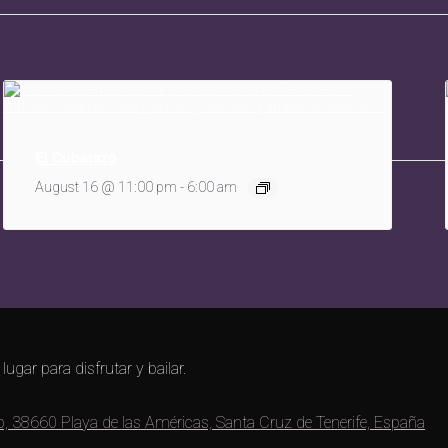
El Cubatazo
August 16 @ 11:00 pm
-
6:00 am
ugar para disfrutar y bailar.
ip, 38660 Playa de las Américas, Santa Cruz de Tenerife, España